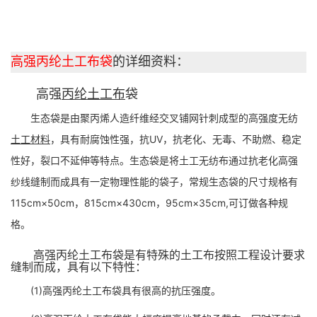
高强丙纶土工布袋
的详细资料：
高强
丙纶土工布
袋
生态袋是由聚丙烯人造纤维经交叉铺网针刺成型的高强度无纺
土工材料
，具有耐腐蚀性强，抗UV，抗老化、无毒、不助燃、稳定
性好，裂口不延伸等特点。生态袋是将土工无纺布通过抗老化高强
纱线缝制而成具有一定物理性能的袋子，常规生态袋的尺寸规格有
115cm×50cm，815cm×430cm，95cm×35cm,可订做各种规
格。
高强丙纶土工布袋是有特殊的土工布按照工程设计要求
缝制而成，具有以下特性：
(1)高强丙纶土工布袋具有很高的抗压强度。