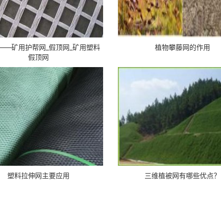
——矿用护帮网_假顶网_矿用塑料
植物攀藤网的作用
假顶网
塑料拉伸网​主要应用
三维植被网有哪些优点？