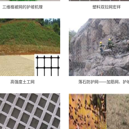
三维植被网的护坡机理
塑料双拉网宏祥
高强度土工网
落石防护网——加筋网、护