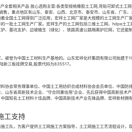
产全套相关产品 放心选购主营:各类型规格橡胶土工网,背贴可卸式土工网,
国销售，重点地区有山东、泰安、山西、北京市、泰安市、山东省、广东
随着全国土工网得到广泛应用，宏祥土工网厂家是大规模的土工网生产厂
的一批土工网生产厂家。宏祥生产的土工网包括三维土工网、hdpe土工
支护、基坑支护、边坡植生（绿化）、铁路高速公路隔离护拦网，它还能
被誉为中国土工材料生产基地的。山东宏祥化纤集团有限公司始建于1987年
陆新三板挂牌交易,股票代码为835517。
材料协会常务理事单位、中国土工用纺织合成材料协会会员单位、中国防
、山东省高新技术企业、“守合同重信用”企业、先后获得中国高新技术产业
”、中国知名土工材料十佳品牌、中国高新技术产业先锋品牌、宏祥新材拥
施工支持
料施工队，为客户提供土工网施工方案指导，土工网施工工艺流程设计，