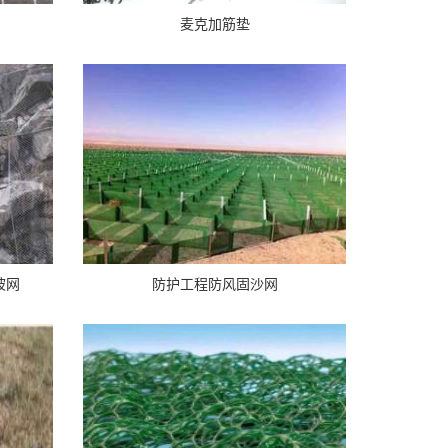
麦克加筋垫
坡网
防护工程防风固沙网