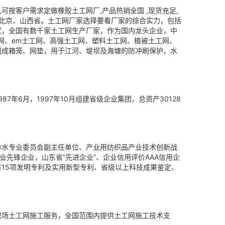
可按客户需求定做橡胶土工网厂,产品热销全国 ,现货充足,
、北京、山西省。土工网厂家选择要看厂家的综合实力，包括
家，全国有数千家土工网生产厂家，作为国内龙头企业，中
网、em土工网、高强土工网、塑料土工网、植被土工网、
制成箱笼、网垫，用于江河、堤坝及海塘的防冲刷保护，水
6月，1997年10月组建省级企业集团，总资产30128
排水专业委员会副主任单位、产业用纺织品产业技术创新战
先锋企业，山东省“先进企业”、企业信用评价AAA信用企
有15项发明专利及实用新型专利、省级以上科技成果鉴定、
现场土工网施工服务，全国范围内提供土工网施工技术支