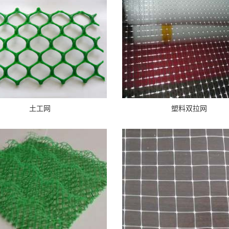
土工网
塑料双拉网