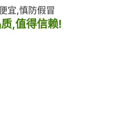
便宜,慎防假冒
质,值得信赖!