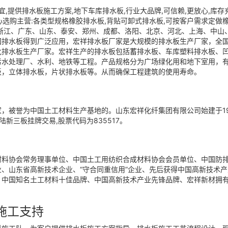
,提供排水板施工方案,地下车库排水板,行业大品牌,可信赖,更放心,库存
心选购主营:各类型规格橡胶排水板,背贴可卸式排水板,可按客户需求定做橡
浙江、广东、山东、泰安、郑州、成都、洛阳、北京、河北、上海、中山
国排水板得到广泛应用，宏祥排水板厂家是大规模的排水板生产厂家，全
排水板生产厂家。宏祥生产的排水板包括蓄排水板、车库塑料排水板、凹凸
水处理厂、水利、地铁等工程。产品规格分为广场绿化用和地下室用，有H
板，立体排水板，片状排水板等。从而确保工程建筑的使用寿命。
被誉为中国土工材料生产基地的。山东宏祥化纤集团有限公司始建于1987年
陆新三板挂牌交易,股票代码为835517。
材料协会常务理事单位、中国土工用纺织合成材料协会会员单位、中国防
、山东省高新技术企业、“守合同重信用”企业、先后获得中国高新技术产业
”、中国知名土工材料十佳品牌、中国高新技术产业先锋品牌、宏祥新材拥
施工支持