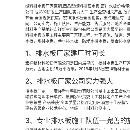
塑料排水板厂家直销,凹凸型塑料排蓄水板,蓄排水板价格便宜
公司,成熟的研发生产团队,实力大厂,生产全套相关产品 放
齐全,全国现货供应。宏祥排水板全国销售，重点地区有：
间、公司实力、施工队伍、生产能力、售后服务、随着全
材料生产基地的宏祥新材料股份有限公司是国内最早的一批
料排水板应用工程主要用于基建工程、地下设施、隧道、污
水板，蓄排水板，卷材排水板，防渗水排水板，复合排水
1、排水板厂家建厂时间长
宏祥新材料股份有限公司是国内最早的一批排水板生产厂家，
万元，占地面积15万平方米。2016年1月8日宏祥新材于登
2、排水板厂家公司实力强大
排水板厂家——宏祥新材料股份有限公司是中国土工合成
略联盟副理事长单位、原国家经贸委土工材料定点生产企业
业等荣誉,产品荣获“全国质量合格评定用户满意十佳品牌
建有省级企业技术中心、省级土工材料检测中心。
3、专业排水板施工队伍—完善的