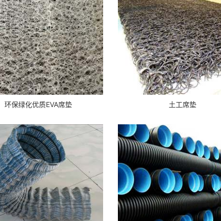
环保绿化优质EVA席垫
土工席垫