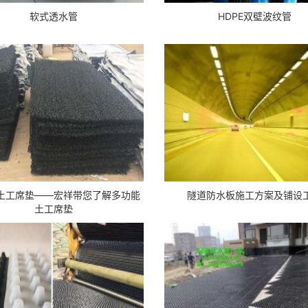
软式透水管
HDPE双壁波纹管
土工席垫——宏祥带您了解多功能
隧道防水板施工方案及铺设
土工席垫