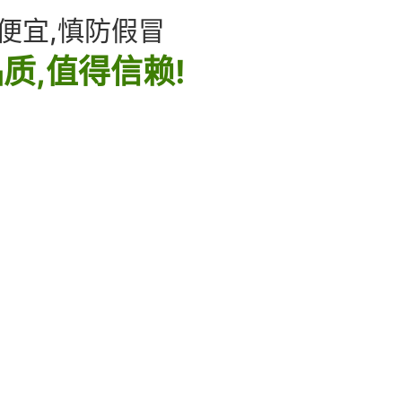
便宜,慎防假冒
质,值得信赖!