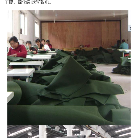
工膜、绿化袋!欢迎致电。