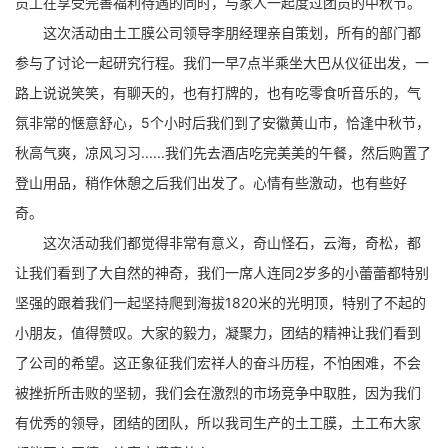
员工在享受完善福利待遇的同时，与家人一起度过团员的中秋节。
这次活动由土工膜公司领导李朋经理亲自策划，所有的部门都
参与了讨论一起研究行程。我们一早7点半乘坐大巴从仪征出发，一
路上说说笑笑，有聊天的，也有打牌的，也有吃零食听音乐的，气
氛非常的惬意舒心，5个小时后我们到了安徽黄山市，恰逢中秋节，
秋高气爽，凉风习习......我们先去酒店吃完美美的午餐，然后购置了
登山用品，稍作休憩之后我们出发了。心情有些激动，也有些好
奇。
这次活动我们都觉得非常有意义，奇山怪石，云海，奇松，都
让我们看到了大自然的神奇，我们一席人连同2岁多的小蕾蕾都特别
坚强的跟着我们一起坚持爬到海拔1820米的光明顶，特别了不起的
小朋友，值得赞叹。大家的毅力，凝聚力，团结的精神让我们看到
了公司的希望。这正象征我们宏祥人的奋斗历程，不怕困难，不会
被挫折所击败的坚韧，我们会在激烈的市场竞争中取胜，因为我们
有优秀的领导，团结的团队，所以我司生产的土工膜，土工布大家