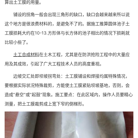
算出土工膜的用量。
铺设的拐角一般会出现三角形的缺口，缺口会越来越来所以说
这个地方是很浪费材料的，是避免不了的。据施工推算圆体池子土
工膜损耗大约在10-13.方形体与长方体的池子相比的情况下损耗就
比较小些了。
土工合成材料
在土木工程，尤其是在防洪抢险工程中的大量应
用及其成效，引起了广大工程技术人员的高度重视。
边坡交汇处即坝坡拐弯处：土工膜铺设和焊接均属特殊情况，
要根据实际状况特殊裁剪，方能使土工膜紧贴坝坡基地，否则，会
造成"悬空"或"起鼓"现象。施工要点：在此区域内，操作人员要精心
测量，把土工膜裁剪成上宽下窄的倒梯形。