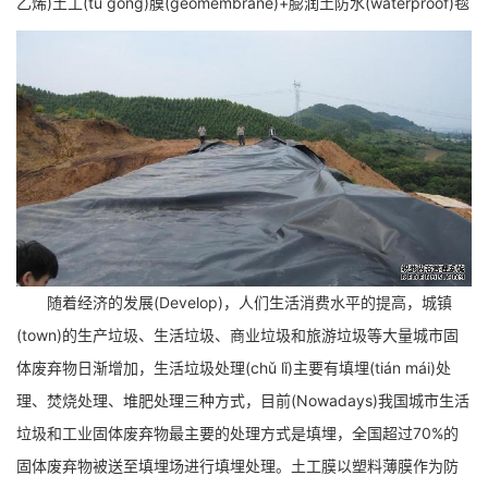
乙烯)土工(tǔ ɡōnɡ)膜(geomembrane)+膨润土防水(waterproof)毯
随着经济的发展(Develop)，人们生活消费水平的提高，城镇
(town)的生产垃圾、生活垃圾、商业垃圾和旅游垃圾等大量城市固
体废弃物日渐增加，生活垃圾处理(chǔ lǐ)主要有填埋(tián mái)处
理、焚烧处理、堆肥处理三种方式，目前(Nowadays)我国城市生活
垃圾和工业固体废弃物最主要的处理方式是填埋，全国超过70%的
固体废弃物被送至填埋场进行填埋处理。土工膜以塑料薄膜作为防