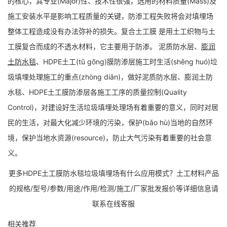
的核心，其专业(Major)性、技术性很强，选用的材料质量(Mass)及
施工安装水平是影响工程质量的关键，防渗工程失败将会对填埋场
整体工程造成没有办法弥补的损失。复合土工膜 是用土工织物与土
工膜复合而成的不透水材料，它主要用于防渗。 泥质防水层、
膨润
土防水毯
、HDPE土工(tǔ ɡōnɡ)膜防渗层施工时生活(shēng huó)垃
圾填埋处理施工的重点(zhòng diǎn)，做好泥质防水层、膨润土防
水毯、HDPE土工膜防渗层各施工工序的质量控制(Quality
Control)，对建设好生活垃圾填埋处理场有着重要的意义，同时对居
民的生活，对最大化减少环境的污染，保护(bǎo hù)当地的自然环
境，保护当地水资源(resource)，防止大气污染有着重要的社会意
义。
更多HDPE土工膜防水毯垃圾填埋场有什么应用模式？土工材料产品
的规格/型号/参数/用途/作用/检测/施工/厂家批发报价等详细信息请
联系在线客服
相关推荐