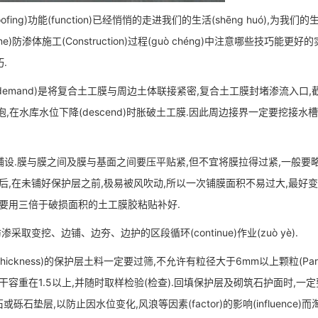
fing)功能(function)已经悄悄的走进我们的生活(shēng huó),为我们
ane)防渗体施工(Construction)过程(guò chéng)中注意哪些技巧能更
.
demand)是将复合土工膜与周边土体联接紧密,复合土工膜封堵渗流入口,
水泡,在水库水位下降(descend)时胀破土工膜.因此周边接界一定要挖接水槽
膜与膜之间及膜与基面之间要压平贴紧,但不宜将膜拉得过紧,一般要略
后,在未铺好保护层之前,极易被风吹动,所以一次铺膜面积不易过大,最好
要用三倍于破损面积的土工膜胶粘贴补好.
渗采取变挖、边铺、边夯、边护的区段循环(continue)作业(zuò yè).
kness)的保护层土料一定要过筛,不允许有粒径大于6mm以上颗粒(Partic
容重在1.5以上,并随时取样检验(检查).回填保护层及砌筑石护面时,一定
石垫层,以防止因水位变化,风浪等因素(factor)的影响(influence)