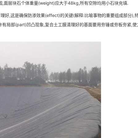
,面层块石个体重量(weight)应大于48kg,所有空隙均用小石块充填.
,这是确保防渗效果(effect)的关键(解释:比喻事物的重要组成部分),
允许有局部(part)凹凸现象,复合土工膜清理好的基面要用夯锤或夯板夯紧,