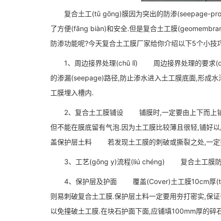
复合土工(tǔ ɡōnɡ)膜因为突出的防渗(seepage-proo
了方便(fāng biàn)和安全.但是复合土工膜(geomembr
防渗功能呢?今天复合土工膜厂家给你介绍以下5个小技巧
1、周边接界处理(chǔ lǐ) 周边接界处理的要求(
的渗漏(seepage)路径,防止渗水进入土工膜底面,形成
工膜埋入槽内.
2、复合土工膜铺设 铺膜时,一定要由上下而上铺设.
但不能在膜底留有气泡.因为土工膜比较薄且很轻,铺好以
盖保护层土料 若发现土工膜的刺破或撕裂之处,一定
3、工艺(gōng y)流程(liú chéng) 复合土工膜防
4、保护层及护面 覆盖(Cover)土工膜10cm厚(thic
则易刺破复合土工膜.保护层土料一定要用夯打密实,保证干
以免撞破土工膜.在块石护面下面,应铺填100mm厚的碎石或砾