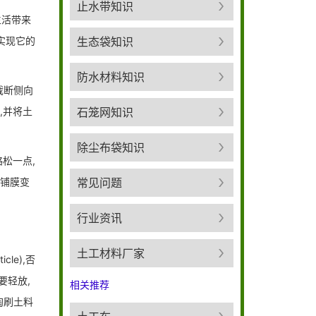
止水带知识
的生活带来
好的实现它的
生态袋知识
防水材料知识
截断侧向
,并将土
石笼网知识
除尘布袋知识
松一点,
变铺膜变
常见问题
行业资讯
土工材料厂家
le),否
要轻放,
相关推荐
而淘刷土料