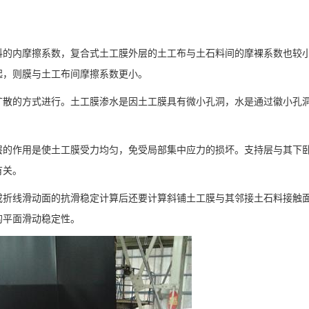
的内摩擦系数，复合式土工膜外层的土工布与土石料间的摩裸系数也较
起，则膜与土工布间摩擦系数更小。
散的方式进行。土工膜渗水是因土工膜具有微小孔洞，水是通过徽小孔
的作用是使土工膜受力均匀，免受局部集中应力的损坏。支持层与其下
有关。
折线滑动面的抗滑稳定计算后还要计算斜铺土工膜与其邻接土石料接触
的平面滑动稳定性。