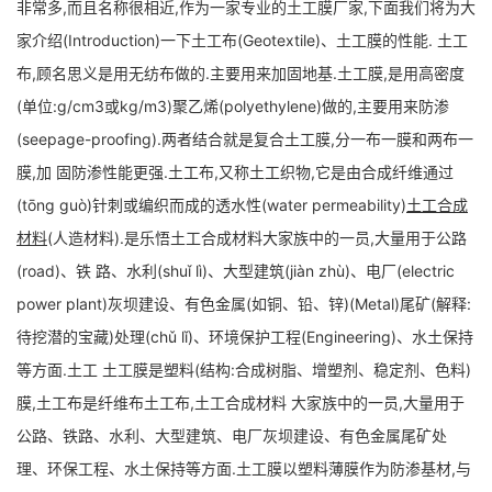
非常多,而且名称很相近,作为一家专业的土工膜厂家,下面我们将为大
家介绍(Introduction)一下土工布(Geotextile)、土工膜的性能. 土工
布,顾名思义是用无纺布做的.主要用来加固地基.土工膜,是用高密度
(单位:g/cm3或kg/m3)聚乙烯(polyethylene)做的,主要用来防渗
(seepage-proofing).两者结合就是复合土工膜,分一布一膜和两布一
膜,加 固防渗性能更强.土工布,又称土工织物,它是由合成纤维通过
(tōng guò)针刺或编织而成的透水性(water permeability)
土工合成
材料
(人造材料).是乐悟土工合成材料大家族中的一员,大量用于公路
(road)、铁 路、水利(shuǐ lì)、大型建筑(jiàn zhù)、电厂(electric
power plant)灰坝建设、有色金属(如铜、铅、锌)(Metal)尾矿(解释:
待挖潜的宝藏)处理(chǔ lǐ)、环境保护工程(Engineering)、水土保持
等方面.土工 土工膜是塑料(结构:合成树脂、增塑剂、稳定剂、色料)
膜,土工布是纤维布土工布,土工合成材料 大家族中的一员,大量用于
公路、铁路、水利、大型建筑、电厂灰坝建设、有色金属尾矿处
理、环保工程、水土保持等方面.土工膜以塑料薄膜作为防渗基材,与