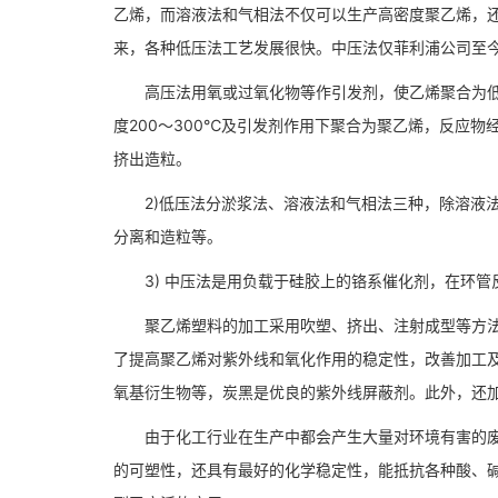
乙烯，而溶液法和气相法不仅可以生产高密度聚乙烯，
来，各种低压法工艺发展很快。中压法仅菲利浦公司至
高压法用氧或过氧化物等作引发剂，使乙烯聚合为低密度
度200～300℃及引发剂作用下聚合为聚乙烯，反应
挤出造粒。
2)低压法分淤浆法、溶液法和气相法三种，除溶液法
分离和造粒等。
3) 中压法是用负载于硅胶上的铬系催化剂，在环管
聚乙烯塑料的加工采用吹塑、挤出、注射成型等方法
了提高聚乙烯对紫外线和氧化作用的稳定性，改善加工
氧基衍生物等，炭黑是优良的紫外线屏蔽剂。此外，还
由于化工行业在生产中都会产生大量对环境有害的废水
的可塑性，还具有最好的化学稳定性，能抵抗各种酸、碱