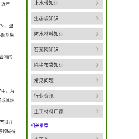
止水带知识
。近年
生态袋知识
Pa、温
防水材料知识
料助剂后
石笼网知识
合物的
除尘布袋知识
常见问题
产中，为
行业资讯
酮或其烷
土工材料厂家
有很好
相关推荐
等领域得