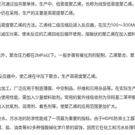
还可通过加共聚单体，生产中、低密度聚乙烯，也称为线型低密度聚乙烯
今仍在采用，生产的主要是高密度聚乙烯。
聚乙烯的方法。乙烯经二级压缩后进入反应器，在压力100～300M
物经减压分离，使未反应的乙烯回收后循环使用，熔融状的聚乙烯在加入塑
外，聚合压力都在2MPa以下。一般步骤有催化剂的配制、乙烯聚合、聚
反应器中，使乙烯在中压下聚合，生产高密度聚乙烯。
加工，广泛应用于制造薄膜、中空制品、纤维和日用杂品等。在实际生
及使用性能，需加入少量塑料助剂。常用的紫外线吸收剂为邻羟基二苯甲
加入抗氧剂、润滑剂、着色剂等，使聚乙烯的应用范围更加扩大。
，污水池的防渗性能成了一项最为重要的指标。由于HDPE防渗土工膜
、盐、油类等80多种强酸碱化学介质的腐蚀，因而它在化工和污水处理