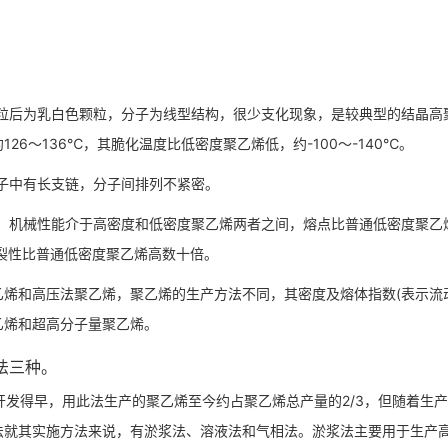
后为乳白色颗粒，分子为线型结构，很少支化现象，是较典型的结晶高
6～136℃，其脆化温度比低密度聚乙烯低，约-100～-140℃。
中有长支链，分子间排列不紧密。
机械性能介于高密度和低密度聚乙烯两者之间，熔点比普通低密度聚乙
裂性比普通低密度聚乙烯高数十倍。
和高压法聚乙烯，聚乙烯的生产方法不同，其密度及熔体指数(表示流动
乙烯和超高分子量聚乙烯。
法三种。
发得早，用此法生产的聚乙烯至今约占聚乙烯总产量的2/3，但随着生
法就其实施方法来说，有淤浆法、溶液法和气相法。淤浆法主要用于生产